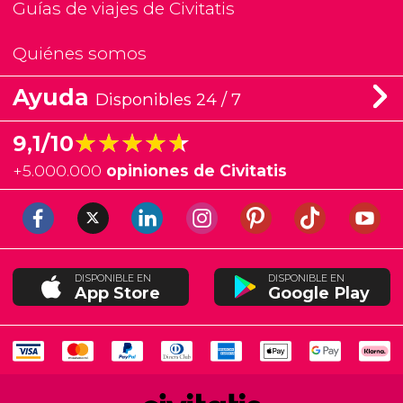
Guías de viajes de Civitatis
Quiénes somos
Ayuda
Disponibles 24 / 7
★★★★★
★★★★★
9,1/10
+
5.000.000
opiniones de Civitatis
DISPONIBLE EN
DISPONIBLE EN
App Store
Google Play