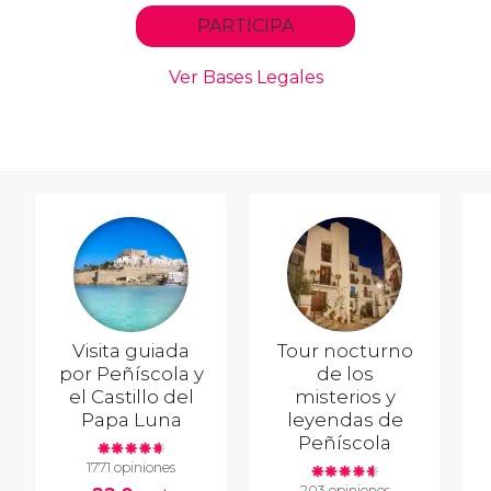
Visita guiada
Tour nocturno
por Peñíscola y
de los
el Castillo del
misterios y
Papa Luna
leyendas de
Peñíscola
1771 opiniones
203 opiniones