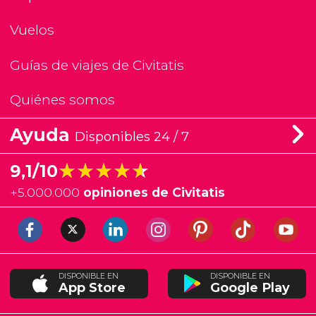
Vuelos
Guías de viajes de Civitatis
Quiénes somos
Ayuda
Disponibles 24 / 7
★★★★★
★★★★★
9,1/10
+
5.000.000
opiniones de Civitatis
DISPONIBLE EN
DISPONIBLE EN
App Store
Google Play